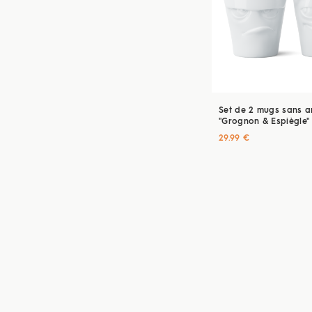
Set de 2 mugs sans a
"Grognon & Espiègle" 
350 ml
29.99 €