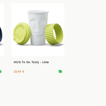
MUG To Go Tasty - Lime
ryvan
deliveryvan
32.99 €