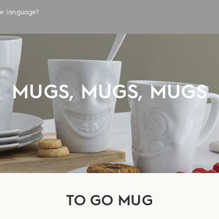
the language?
LABELS
MUGS, MUGS, MUGS
TO GO MUG