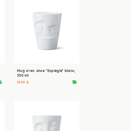
Mug avec anse "Espiégle" blanc,
350 ml
ryvan
deliveryvan
19.99 €