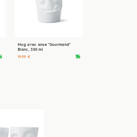
Mug avec anse "Gourmand"
Blanc, 350 ml
ryvan
deliveryvan
19.99 €