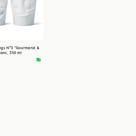
ugs N°3 "Gourmand &
lanc, 350 ml
deliveryvan