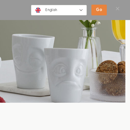
SHOP
MOVIES
NEWS
Go
English
English
Deutsch