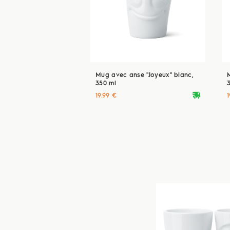
Mug avec anse "Joyeux" blanc,
350 ml
deliveryvan
19.99 €
1