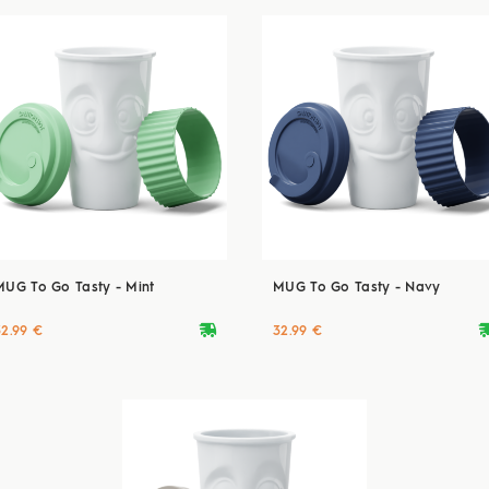
MUG To Go Tasty - Mint
MUG To Go Tasty - Navy
deliveryvan
delive
32.99 €
32.99 €