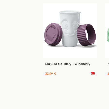
MUG To Go Tasty - Wineberry
deliveryvan
32.99 €