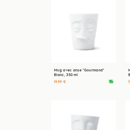
Mug avec anse "Gourmand"
Blanc, 350 ml
deliveryvan
19.99 €
1