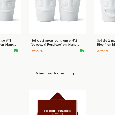
nse N°1
Set de 2 mugs sans anse N°2
Set de 2 m
en blanc,
"Joyeux & Perplexe" en blanc,
Rieur" en b
350 ml
deliveryvan
deliveryvan
29.99 €
29.99 €
Visualiser toutes