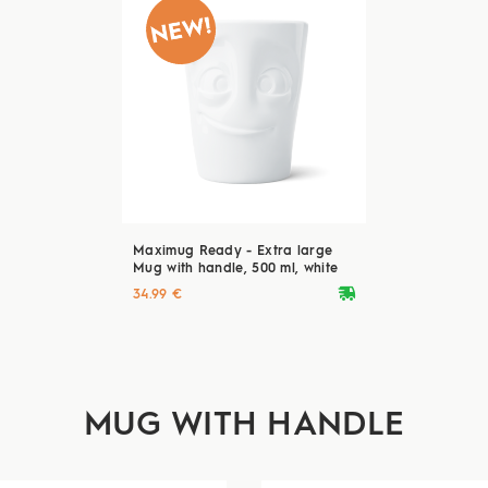
Maximug Ready - Extra large
Mug with handle, 500 ml, white
deliveryvan
34.99 €
MUG WITH HANDLE