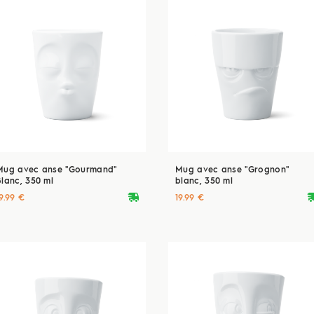
Mug avec anse "Gourmand"
Mug avec anse "Grognon"
Blanc, 350 ml
blanc, 350 ml
deliveryvan
delive
9.99 €
19.99 €