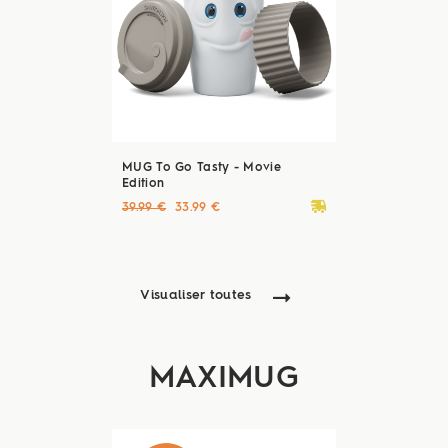
MUG To Go Tasty - Movie
Edition
deliveryvan
39.99 €
33.99 €
Visualiser toutes
MAXIMUG