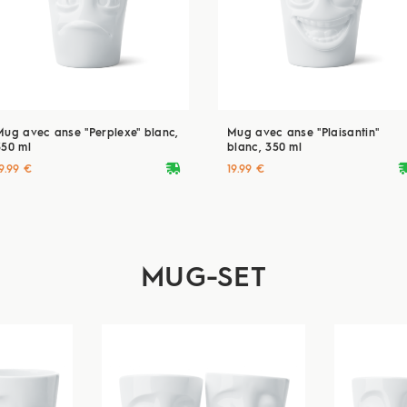
Mug avec anse "Perplexe" blanc,
Mug avec anse "Plaisantin"
350 ml
blanc, 350 ml
deliveryvan
delive
9.99 €
19.99 €
MUG-SET