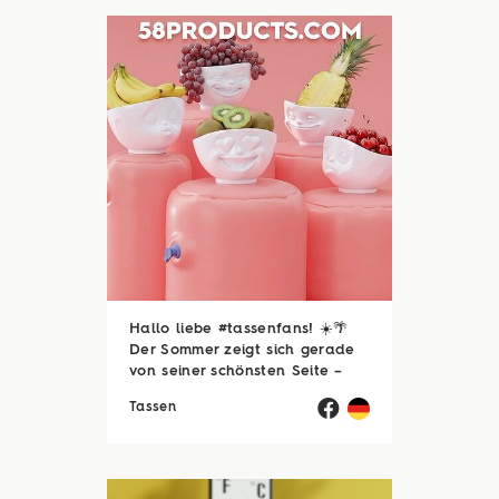
zum Beispiel ...
Hallo liebe #tassenfans! ☀️🌴
Der Sommer zeigt sich gerade
von seiner schönsten Seite –
und wir hoffen, ihr genießt jede
Tassen
einzelne Sonnenstunde! 😎☀️
Passend dazu läuft natürlich
auch unsere Sommerloch-
Aktion mit vielen ...