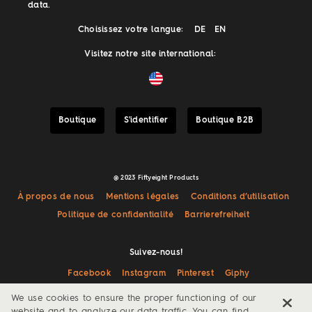
data.
Choisissez votre langue:
DE
EN
Visitez notre site international:
Boutique
S'identifier
Boutique B2B
@ 2023 Fiftyeight Products
À propos de nous
Mentions légales
Conditions d’utilisation
Politique de confidentialité
Barrierefreiheit
Suivez-nous!
Facebook
Instagram
Pinterest
Giphy
We use cookies to ensure the proper functioning of our
website and to analyze our data traffic. You can find