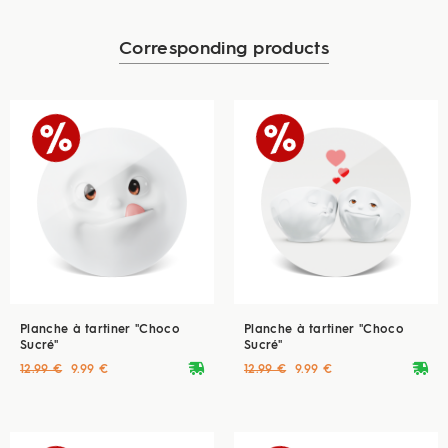
Corresponding products
Planche à tartiner "Choco
Planche à tartiner "Choco
Sucré"
Sucré"
deliveryvan
deliveryvan
12.99 €
9.99 €
12.99 €
9.99 €