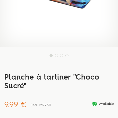
Planche à tartiner "Choco
Sucré"
9.99 €
deliveryvan
Available
(incl. 19% VAT)