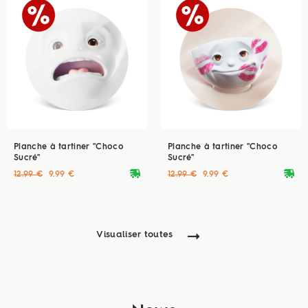
Planche à tartiner "Choco
Planche à tartiner "Choco
Sucré"
Sucré"
deliveryvan
deliveryvan
12.99 €
9.99 €
12.99 €
9.99 €
Visualiser toutes