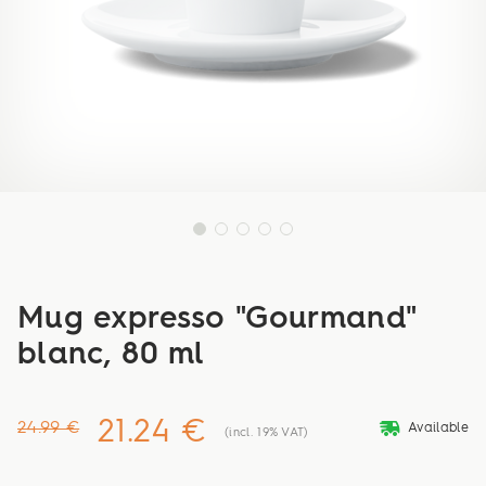
Mug expresso "Gourmand"
blanc, 80 ml
21.24 €
deliveryvan
24.99 €
Available
(incl. 19% VAT)