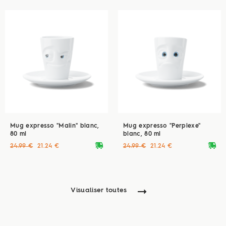
Mug expresso "Malin" blanc,
Mug expresso "Perplexe"
80 ml
blanc, 80 ml
deliveryvan
deliveryvan
24.99 €
21.24 €
24.99 €
21.24 €
Visualiser toutes