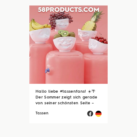
zum Beispiel ...
Hallo liebe #tassenfans! ☀️🌴
Der Sommer zeigt sich gerade
von seiner schönsten Seite –
und wir hoffen, ihr genießt jede
Tassen
einzelne Sonnenstunde! 😎☀️
Passend dazu läuft natürlich
auch unsere Sommerloch-
Aktion mit vielen ...