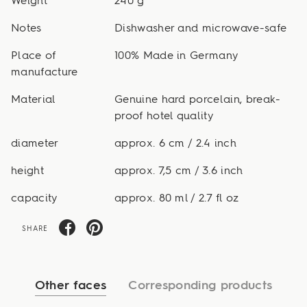
Weight
240 g
Notes
Dishwasher and microwave-safe
Place of
100% Made in Germany
manufacture
Material
Genuine hard porcelain, break-
proof hotel quality
diameter
approx. 6 cm / 2.4 inch
height
approx. 7,5 cm / 3.6 inch
capacity
approx. 80 ml / 2.7 fl oz
SHARE
Other faces
Corresponding products