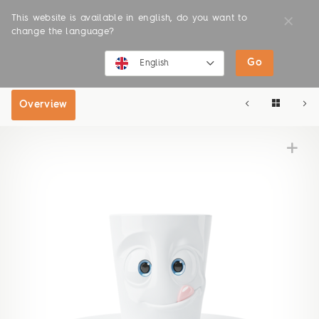
This website is available in english, do you want to
change the language?
Go
SHOP
ONLINE SHOP
English
English
Overview
Deutsch