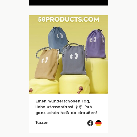
Einen wunderschönen Tag,
liebe #tassenfans! ☀️🥐 Puh...
ganz schön heiß da draußen!
🥵☀️ Zum Glück sind viele von
Tassen
euch noch im Urlaubsmodus
und haben endlich Zeit für die
schönen Dinge des Lebens –