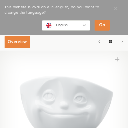
This website is available in english, do you want to
change the language?
Go
SHOP
ONLINE SHOP
English
English
Overview
Deutsch