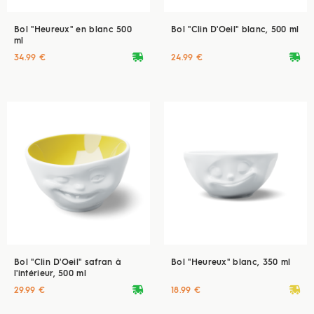
Bol "Heureux" en blanc 500
Bol "Clin D'Oeil" blanc, 500 ml
ml
deliveryvan
deliveryvan
34.99 €
24.99 €
Bol "Clin D'Oeil" safran à
Bol "Heureux" blanc, 350 ml
l'intérieur, 500 ml
deliveryvan
deliveryvan
29.99 €
18.99 €