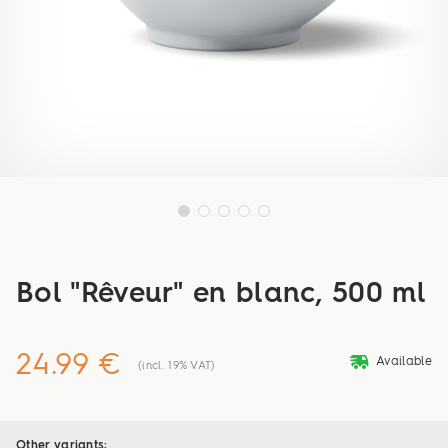
Bol "Rêveur" en blanc, 500 ml
24.99 €
deliveryvan
Available
(incl. 19% VAT)
Other variants: