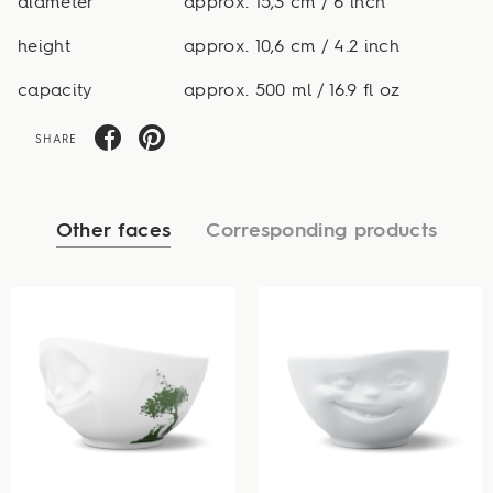
diameter
approx. 15,3 cm / 6 inch
height
approx. 10,6 cm / 4.2 inch
capacity
approx. 500 ml / 16.9 fl oz
SHARE
Other faces
Corresponding products